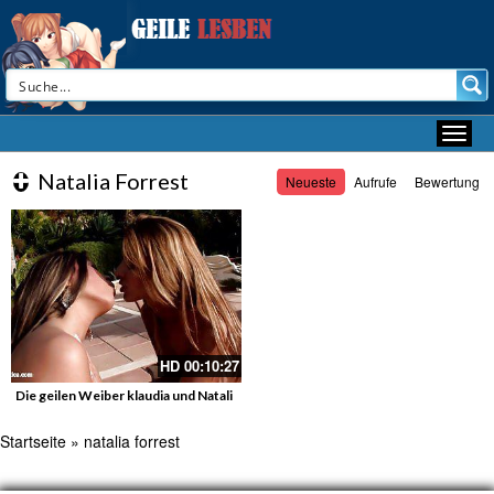
Natalia Forrest
Neueste
Aufrufe
Bewertung
HD
00:10:27
Die geilen Weiber klaudia und Natali
Startseite
»
natalia forrest