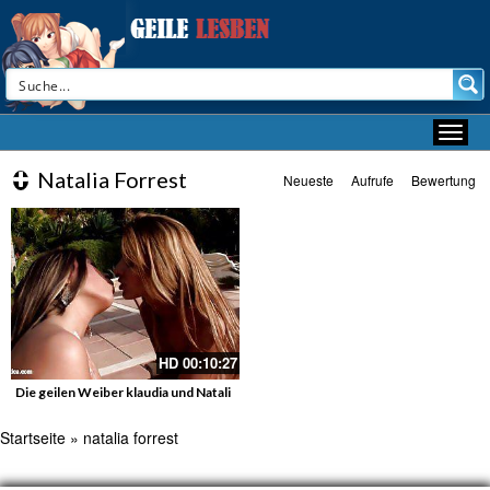
Natalia Forrest
Neueste
Aufrufe
Bewertung
HD
00:10:27
Die geilen Weiber klaudia und Natali
Startseite
»
natalia forrest