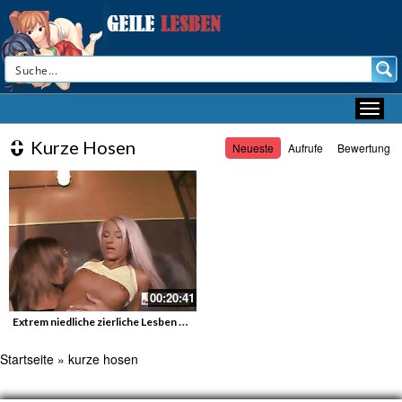
Kurze Hosen
Neueste
Aufrufe
Bewertung
00:20:41
Extrem niedliche zierliche Lesben mit einem Strapon
Startseite
»
kurze hosen