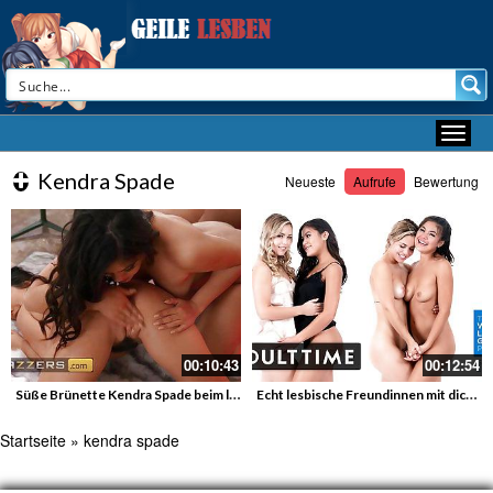
Kendra Spade
Neueste
Aufrufe
Bewertung
00:10:43
00:12:54
Süße Brünette Kendra Spade beim liebevollen Lesbenfick
Echt lesbische Freundinnen mit dicken Titten testen Muschisaft
Startseite
»
kendra spade