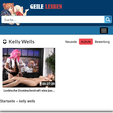
Kelly Wells
Neueste
Aufrufe
Bewertung
00:27:29
Lesbische Domina bestraft eine junge sklavin
Startseite
»
kelly wells