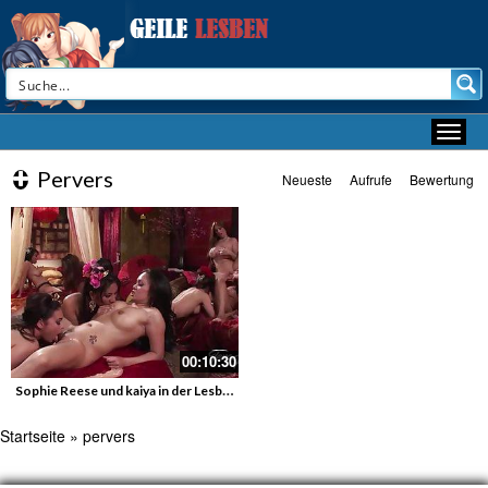
Pervers
Neueste
Aufrufe
Bewertung
00:10:30
Sophie Reese und kaiya in der Lesben Orgie
Startseite
»
pervers