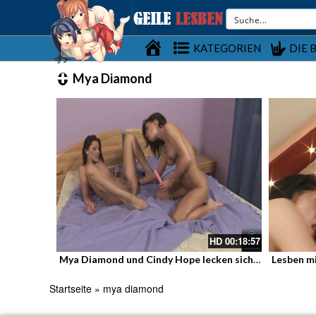
Startseite
KATEGORIEN
DIE 
Mya Diamond
HD
00:18:57
Mya Diamond und Cindy Hope lecken sich gegenseitig die Mösen
Startseite
»
mya diamond