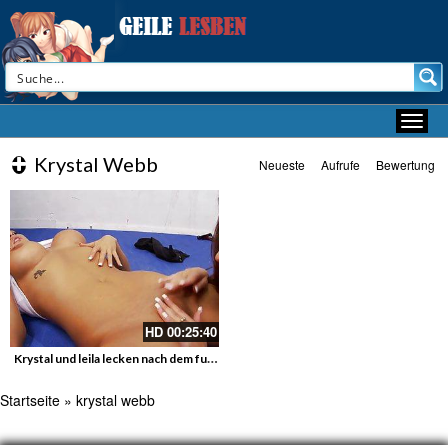
Krystal Webb
Neueste
Aufrufe
Bewertung
HD
00:25:40
Krystal und leila lecken nach dem fussball
Startseite
»
krystal webb