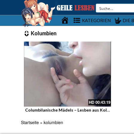
Startseite
KATEGORIEN
DIE 
Kolumbien
HD
00:43:19
Columbilanische Mädels – Lesben aus Kolumbien
Startseite
»
kolumbien